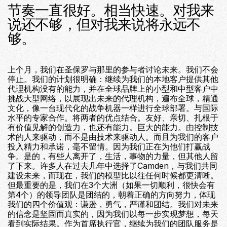
节奏一直很好。相当快速。对我来
说还不够，但对我来说将永远不
够。
上个月，我们在圣保罗与那里的参与者讨论未来。我们不会
停止。我们的计划很明确：继续为我们的本地客户提供其他
代理机构没有的能力，并在全球品牌上的小型和中型客户中
挑战大型网络，以展现出未来的代理机构，遍布全球，精通
文化，像一台现代化的战争机器一样进行全球部署。与国际
水平的专家合作。将两者的优点结合。友好、亲切、扎根于
有价值见解的创造力，也还有能力。巨大的能力。由控制技
术的人来驱动，而不是由技术来驱动人。而且为我们的客户
投入精力和承诺，毫不留情。因为我们正在为他们打赢战
争。是的，有些人离开了，生活，事物的力量，但其他人留
了下来。许多人在过去几年中选择了Camden，与我们共同
建设未来，而现在，我们的模型比以往任何时候都更清晰。
但最重要的是，我们在3个大洲（如果一切顺利，很快会有
第4个）的领导团队是团结的，朝着正确的方向努力，体现
我们的四个价值观：谦逊，勇气，严谨和团结。我们对未来
的信念是坚固而真实的，因为我们以每一步实现梦想，每天
看到实际结果。作为首席执行官，继续为我们的团队服务是