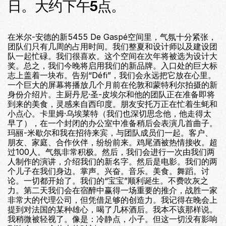
日。大约下午5点。
在米尔-安德的新5455 De Gaspé空间里，气氛十分紧张，
团队们只有几周的占用时间。我们整夏和设计师以及建设团
队一起忙碌。我们很喜欢。这个空间在次年将被选为设计大
奖。总之，我们今晚将启用我们的新品牌。入口处的巨大标
志上盖着一块布。告别“Défi”，我们会永远把它放在心里。
一个巨大的屏幕将播放几个月前在伦敦和蒙特利尔拍摄的新
身份介绍片。主厨丹尼·圣-皮埃尔和他的团队正在准备即将
到来的美食，灵感来自西印度。朋友安托万正在忙着生蚝和
小点心。卡里姆·乌埃莱特（我们也深切思念他，他走得太
早了），在一个封闭的办公室中准备稍后会表演几首曲子。
玛丽-米歇尔和我在招待来宾，与团队成员们一起。客户、
朋友、家庭、合作伙伴，纷纷前来。鸡尾酒被热情接收。超
过100人。气氛非常积极。然后，我们会进行一次由我们两
人制作的演讲，介绍我们的新名字。然后是电影。我们的两
个儿子在我们身边。掌声。兴奋。音乐。美食。舞蹈。讨
论。一切都开始了。我们的“宝宝”顺利诞生。不费吹灰之
力。第二天我们会在宿醉中赢得一场重要的推介，战胜一家
非常大的代理公司，但凭借足够的创造力。我记得在晚会上
提到对法国的某种雄心，喝了几杯酒后。我本不该那样说。
我稍微被轻视了。像是：冷静点，小子。但这一切没有影响