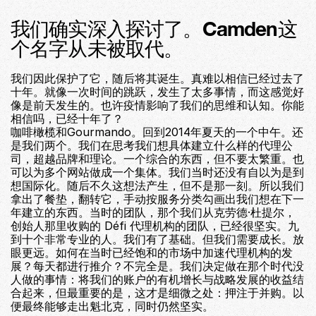
我们确实深入探讨了。Camden这
个名字从未被取代。
我们因此保护了它，随后将其诞生。真难以相信已经过去了
十年。就像一次时间的跳跃，发生了太多事情，而这感觉好
像是前天发生的。也许疫情影响了我们的思维和认知。你能
相信吗，已经十年了？
咖啡橄榄和Gourmando。回到2014年夏天的一个中午。还
是我们两个。我们在思考我们想具体建立什么样的代理公
司，超越品牌和理论。一个综合的东西，但不要太繁重。也
可以为多个网站做成一个集体。我们当时还没有自以为是到
想国际化。随后不久这想法产生，但不是那一刻。所以我们
拿出了餐垫，翻转它，手动按服务分类勾画出我们想在下一
年建立的东西。当时的团队，那个我们从克劳德·杜提尔，
创始人那里收购的 Défi 代理机构的团队，已经很坚实。九
到十个非常专业的人。我们有了基础。但我们需要成长。放
眼更远。如何在当时已经饱和的市场中加速代理机构的发
展？每天都进行推介？不完全是。我们决定做在那个时代没
人做的事情：将我们的账户的有机增长与战略发展的收益结
合起来，但最重要的是，这才是细微之处：押注于并购。以
便最终能够走出魁北克，同时仍然坚实。