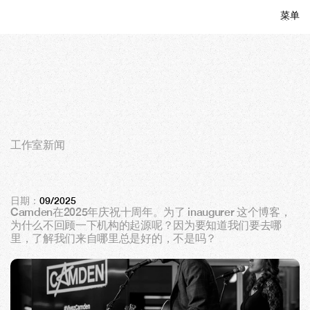
菜单
关闭
工作室新闻
C
a
m
t
e
n
：
十
年
，
一
个
集
体
聚
集
在
一
起
日期：
09/2025
Camden在2025年庆祝十周年。为了 inaugurer 这个博客，
为什么不回顾一下机构的起源呢？因为要知道我们要去哪
里，了解我们来自哪里总是好的，不是吗？