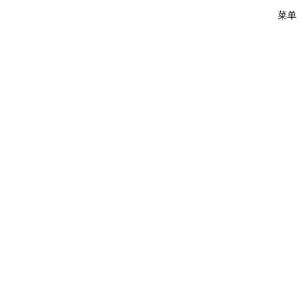
菜单
关闭
隐私政策
负责实体