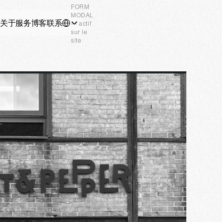
FORM
MODAL
Select Language
关于
服务
博客
联系
S.CN
— actif
sur le
site