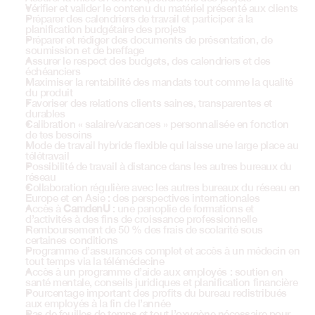
Vérifier et valider le contenu du matériel présenté aux clients 
Préparer des calendriers de travail et participer à la 
planification budgétaire des projets 
Préparer et rédiger des documents de présentation, de 
soumission et de breffage
Assurer le respect des budgets, des calendriers et des 
échéanciers
Maximiser la rentabilité des mandats tout comme la qualité 
du produit
Favoriser des relations clients saines, transparentes et 
durables
Calibration « salaire/vacances » personnalisée en fonction 
de tes besoins
Mode de travail hybride flexible qui laisse une large place au 
télétravail
Possibilité de travail à distance dans les autres bureaux du 
réseau 
Collaboration régulière avec les autres bureaux du réseau en 
Europe et en Asie : des perspectives internationales
Accès à 
CamdenU
 : une panoplie de formations et 
d’activités à des fins de croissance professionnelle 
Remboursement de 50 % des frais de scolarité sous 
certaines conditions
Programme d’assurances complet et accès à un médecin en 
tout temps via la télémédecine
Accès à un programme d’aide aux employés : soutien en 
santé mentale, conseils juridiques et planification financière
Pourcentage important des profits du bureau redistribués 
aux employés à la fin de l’année
Pas de feuilles de temps et tout l’oxygène nécessaire pour 