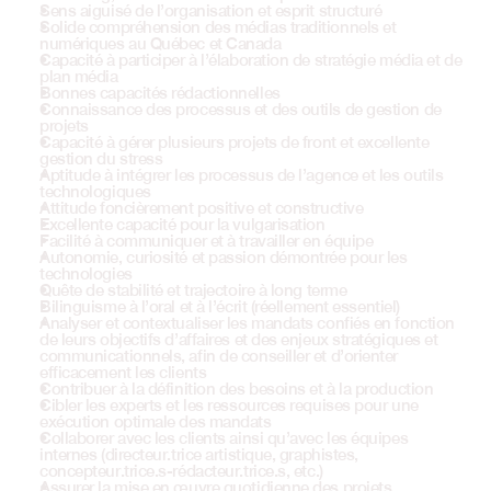
Sens aiguisé de l’organisation et esprit structuré
Solide compréhension des médias traditionnels et 
numériques au Québec et Canada 
Capacité à participer à l’élaboration de stratégie média et de 
plan média
Bonnes capacités rédactionnelles
Connaissance des processus et des outils de gestion de 
projets
Capacité à gérer plusieurs projets de front et excellente 
gestion du stress
Aptitude à intégrer les processus de l’agence et les outils 
technologiques
Attitude foncièrement positive et constructive
Excellente capacité pour la vulgarisation
Facilité à communiquer et à travailler en équipe
Autonomie, curiosité et passion démontrée pour les 
technologies
Quête de stabilité et trajectoire à long terme
Bilinguisme à l’oral et à l’écrit (réellement essentiel)
Analyser et contextualiser les mandats confiés en fonction 
de leurs objectifs d’affaires et des enjeux stratégiques et 
communicationnels, afin de conseiller et d’orienter 
efficacement les clients
Contribuer à la définition des besoins et à la production
Cibler les experts et les ressources requises pour une 
exécution optimale des mandats
Collaborer avec les clients ainsi qu’avec les équipes 
internes (directeur.trice artistique, graphistes, 
concepteur.trice.s-rédacteur.trice.s, etc.) 
Assurer la mise en œuvre quotidienne des projets