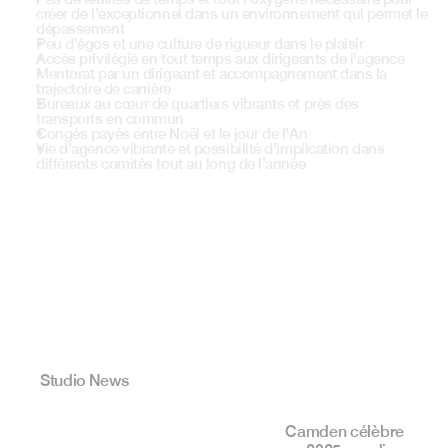
créer de l’exceptionnel dans un environnement qui permet le 
dépassement
Peu d’égos et une culture de rigueur dans le plaisir
Accès privilégié en tout temps aux dirigeants de l’agence
Mentorat par un dirigeant et accompagnement dans la 
trajectoire de carrière
Bureaux au cœur de quartiers vibrants et près des 
transports en commun
Congés payés entre Noël et le jour de l’An
Vie d’agence vibrante et possibilité d’implication dans 
différents comités tout au long de l’année
Studio News
C
a
m
t
e
n
:
d
i
x
a
n
s
,
u
n
c
o
l
l
e
c
t
i
f
Camden célèbre 