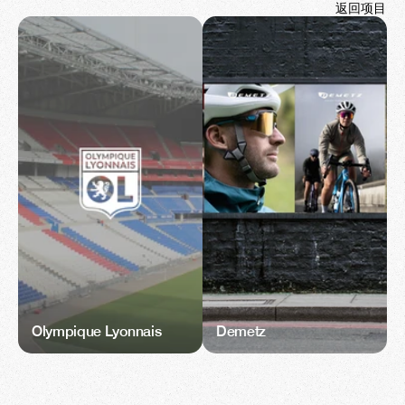
返回项目
Olympique Lyonnais
Demetz