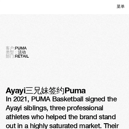
菜单
关闭
彪马
让篮球重新回归人文价值
客户:
PUMA
类型：
活动
部门:
RETAIL
Ayayi三兄妹签约Puma
In 2021, PUMA Basketball signed the 
Ayayi siblings, three professional 
athletes who helped the brand stand 
out in a highly saturated market. Their 