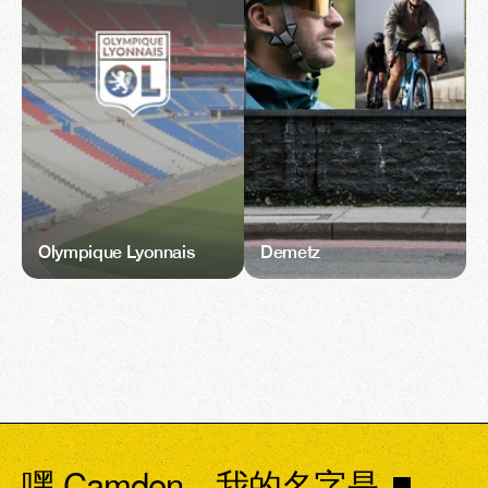
Olympique Lyonnais
Demetz
嘿 Camden，我的名字是