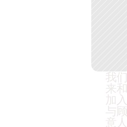
我
来
加入
与
意