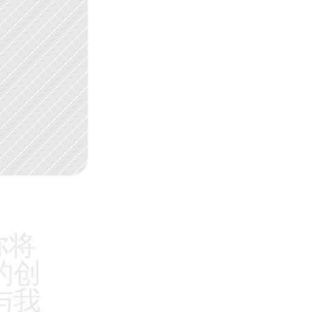
你将
的创
与我