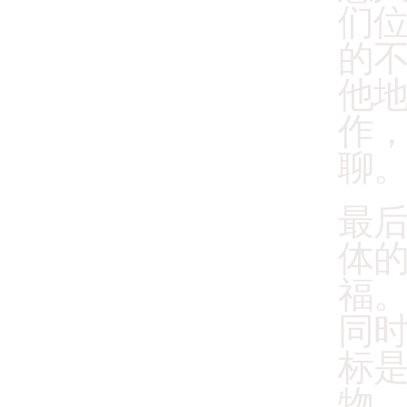
们
的
他
作
聊。
最
体
福
同
标
物