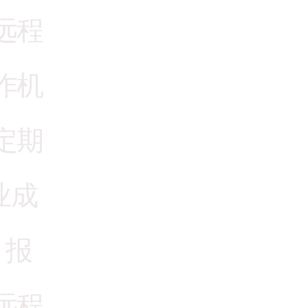
远程
作机
定期
业成
 报
远程