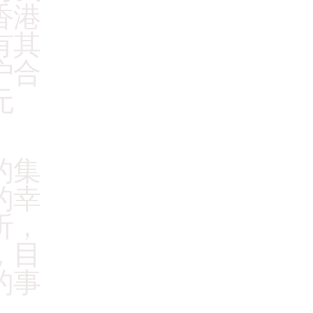
香港
有其
户合
无
的集
的幸
听，
，目
的事