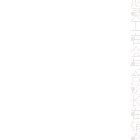
期
会
访