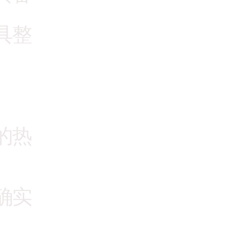
具整
的热
确实