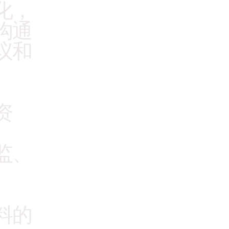
化，
沟通
议和
资
监、
料的