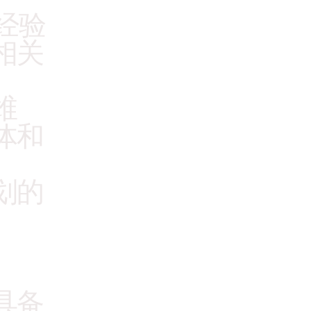
经验
相关
维
体和
划的
具备