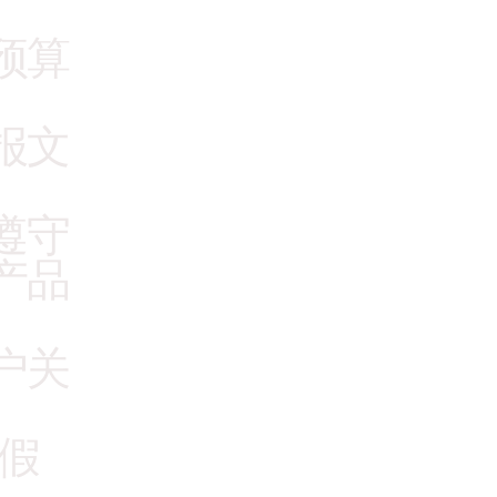
预算
报文
遵守
产品
户关
/假