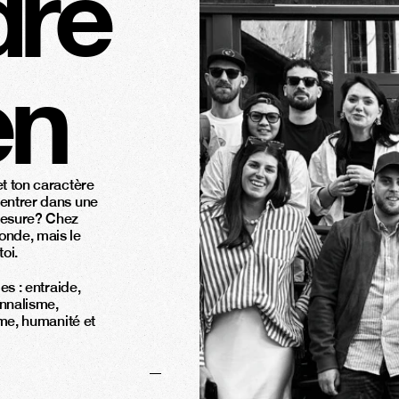
dre
en
t ton caractère 
entrer dans une 
mesure? Chez 
onde, mais le 
oi.
s : entraide, 
nnalisme, 
sme, humanité et 