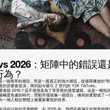
6 vs 2026：矩陣中的錯誤
行為？
 不是一個簡單的潮流，而是一股真正的強大潮流，從循環播放的“80
的音樂會巡演，再到如今吸引 Z 世代的 Y2K TikToks。
麼迷戀 2016？這不僅僅是為了享受舊的過度濾鏡。這是一種抵
個極度焦慮的時代：勞動市場就像一個擂台，擁有財產變成了一
向一個人類在整體上被重新審視的世界。
生活在以前似乎更輕鬆。在 2026 年，我們不再滿足於簡單的