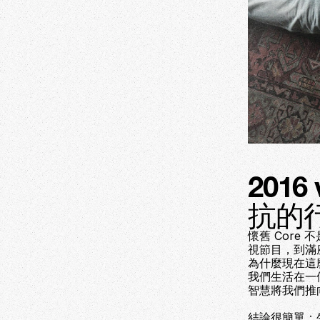
201
抗的
懷舊 Core
視節目，到滿座
為什麼現在這
我們生活在一
智慧將我們推
結論很簡單：