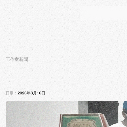
工作室新聞
懷
舊
-
核
心
：
為
何
未
來
已
日期：
2026年3月16日