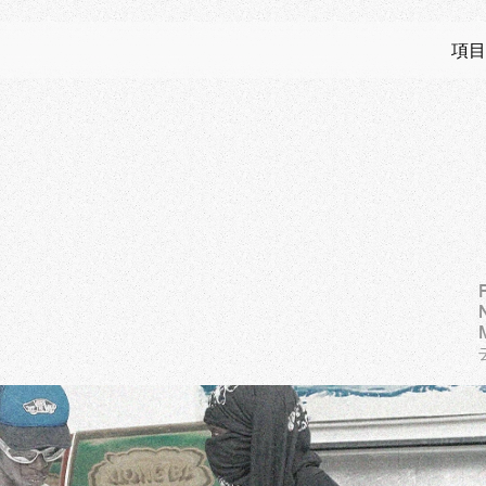
項目
經
屬
於
過
去
？