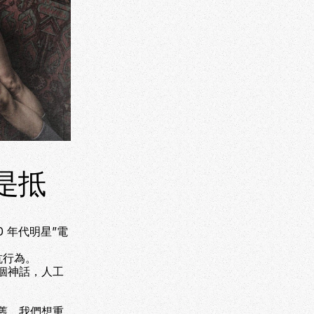
還是抵
 年代明星”電
抗行為。
個神話，人工
懷舊，我們想重