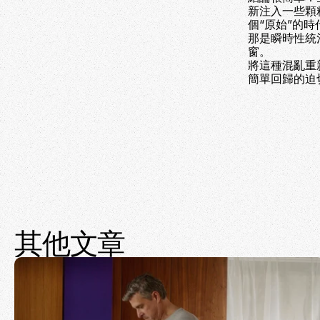
新注入一些顆
個“原始”的
那是瞬時性統
窗。
將這種混亂重
簡單回歸的迫
其他文章