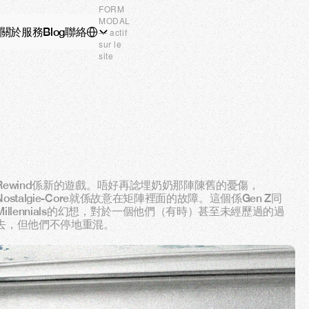
FORM
MODAL
Select Language
關於
服務
Blog
聯絡
T.CN
— actif
sur le
site
Rewind係新的遊戲。唔好再諗埋奶奶那陣陳舊的憂傷，
Nostalgie-Core就係故意在矩陣裡面的故障。這個係Gen Z同
Millennials的幻想，對於一個他們（有時）甚至未經歷過的過
去，但他們不停地重混。