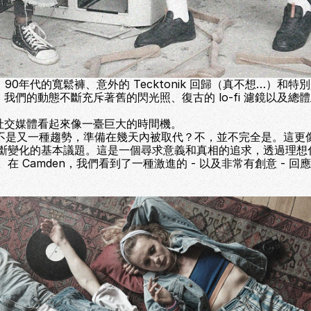
代、90年代的寬鬆褲、意外的 Tecktonik 回歸（真不想…）和特別是
潮… 我們的動態不斷充斥著舊的閃光照、復古的 lo-fi 濾鏡以及總
初，社交媒體看起來像一臺巨大的時間機。
e 是不是又一種趨勢，準備在幾天內被取代？不，並不完全是。這更
斷變化的基本議題。這是一個尋求意義和真相的追求，透過理想
在 Camden，我們看到了一種激進的 - 以及非常有創意 - 回