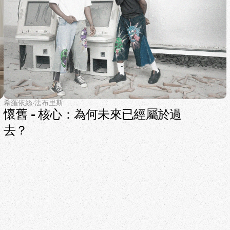
希羅依絲·法布里斯
懷舊 - 核心：為何未來已經屬於過
去？