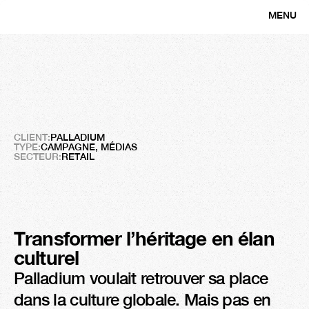
MENU
CLOSE
PALLADIUM
Reconnecter
une
icône
de
la
mode
à
son
époque
CLIENT:
PALLADIUM
TYPE:
CAMPAGNE, MÉDIAS
SECTEUR:
RETAIL
Transformer l’héritage en élan 
culturel
Palladium voulait retrouver sa place 
dans la culture globale. Mais pas en 