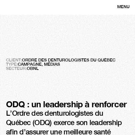
MENU
CLOSE
Ordre
des
denturologistes
du
Qué
Une
campagne
au
sourire
Louvain
CLIENT:
ORDRE DES DENTUROLOGISTES DU QUÉBEC
TYPE:
CAMPAGNE, MÉDIAS
SECTEUR:
OBNL
ODQ : un leadership à renforcer
L’Ordre des denturologistes du 
Québec (ODQ) exerce son leadership 
afin d’assurer une meilleure santé 