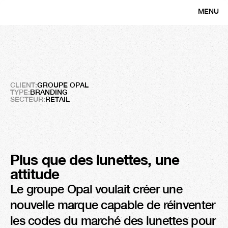
MENU
CLOSE
Not
for
kids
Voir
avec
audace
CLIENT:
GROUPE OPAL
TYPE:
BRANDING
SECTEUR:
RETAIL
Plus que des lunettes, une 
attitude
Le groupe Opal voulait créer une 
nouvelle marque capable de réinventer 
les codes du marché des lunettes pour 