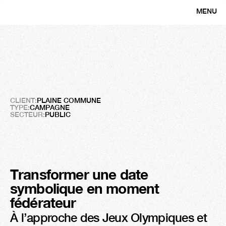
MENU
CLOSE
Plaine
Commune
Faire
résonner
un
territoire
sur
la
scène
mondiale
CLIENT:
PLAINE COMMUNE 
TYPE:
CAMPAGNE
SECTEUR:
PUBLIC
Transformer une date 
symbolique en moment 
fédérateur
À l’approche des Jeux Olympiques et 