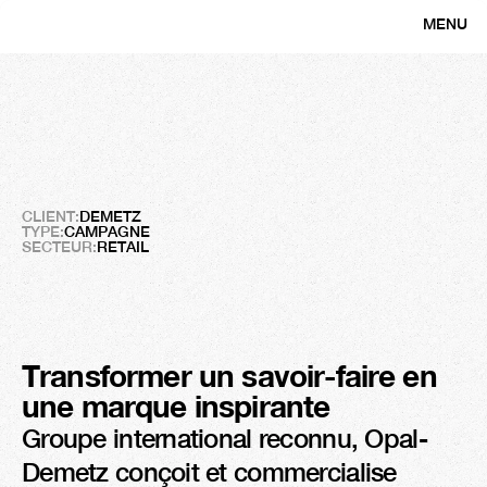
MENU
CLOSE
DEMETZ
Une
nouvelle
dimension
pour
une
marque
de
référence
CLIENT:
DEMETZ
TYPE:
CAMPAGNE
SECTEUR:
RETAIL
Transformer un savoir-faire en 
une marque inspirante
Groupe international reconnu, Opal-
Demetz conçoit et commercialise 