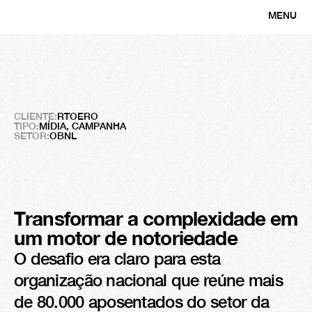
MENU
FECHAR
RTOERO
Além
do
acrônimo
CLIENTE:
RTOERO
TIPO:
MÍDIA, CAMPANHA
SETOR:
OBNL
Transformar a complexidade em 
um motor de notoriedade
O desafio era claro para esta 
organização nacional que reúne mais 
de 80.000 aposentados do setor da 