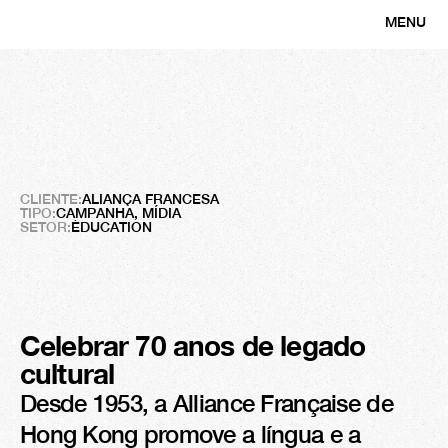
MENU
FECHAR
Aliança
Francesa
Uma
identidade
entre
dois
mundos
CLIENTE:
ALIANÇA FRANCESA
TIPO:
CAMPANHA, MÍDIA
SETOR:
ÉDUCATION
Celebrar 70 anos de legado 
cultural
Desde 1953, a Alliance Française de 
Hong Kong promove a língua e a 