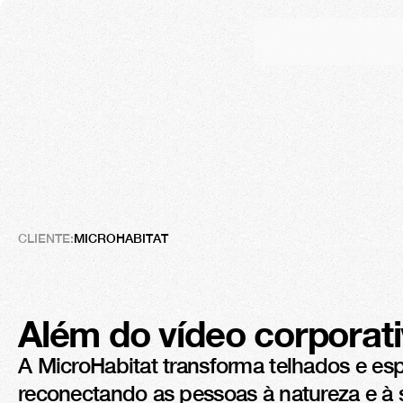
MicroHabitat
Construir
uma
transfor
CLIENTE:
MICROHABITAT
Além do vídeo corporat
A MicroHabitat transforma telhados e esp
reconectando as pessoas à natureza e à 