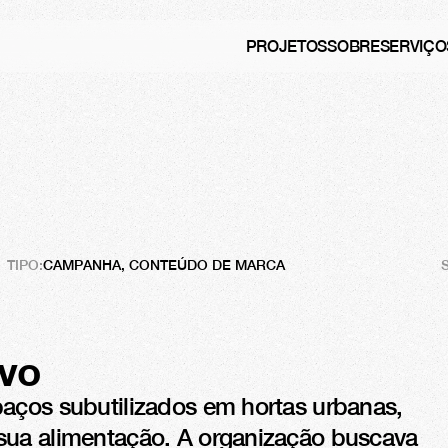
PROJETOS
SOBRE
SERVIÇO
mação
sustentável
TIPO:
CAMPANHA, CONTEÚDO DE MARCA
ivo
aços subutilizados em hortas urbanas, 
sua alimentação. A organização buscava 