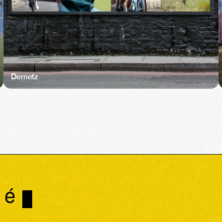
Demetz
 é