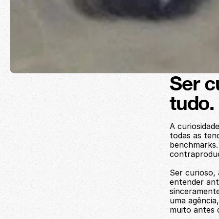
Ser c
tudo.
A curiosidad
todas as tend
benchmarks. 
contraprodu
Ser curioso, 
entender ante
sinceramente
uma agência,
muito antes 