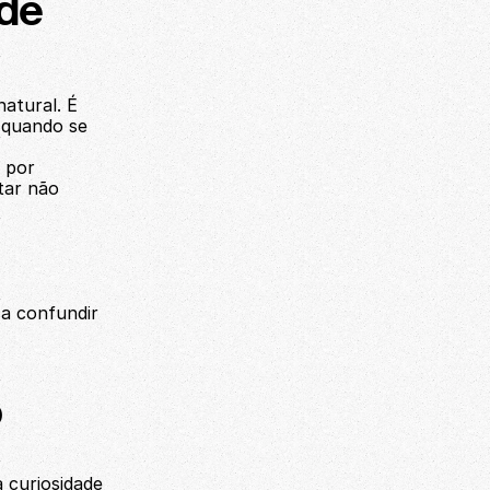
de 
atural. É 
 quando se 
 por 
ar não 
a confundir 
o
curiosidade 