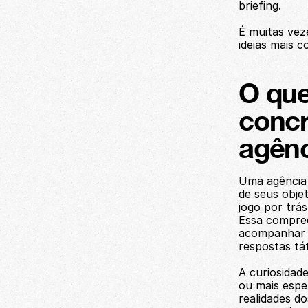
briefing.
É muitas vez
ideias mais c
O que
concr
agên
Uma agência 
de seus obje
jogo por trá
Essa compree
acompanhar a
respostas tát
A curiosidade
ou mais espe
realidades do