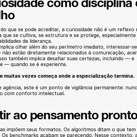
iosidade como disciplina 
lho
do que se pode acreditar, a curiosidade não é um reflexo n
a que se cultiva, se estrutura e se protege, especialmente
ilidades de liderança.
mplica olhar além do seu perímetro imediato, interessar-se
 não estão diretamente relacionados à comunicação, aceit
sso também implica desafiar suas certezas, incluindo — e 
e — quando se é experiente.
de muitas vezes começa onde a especialização termina.
e agência, este é um ponto de vigilância permanente: nunc
ão com conforto intelectual.
tir ao pensamento pront
as impõem seus formatos. Os algoritmos ditam o que tem 
Os benchmarks acabam se parecendo. Nesse contexto, a 