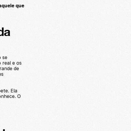
aquele que 
da 
 se 
real e os 
rande de 
s 
te. Ela 
nhece. O 