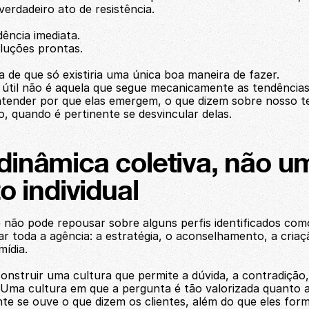
erdadeiro ato de resistência.
idência imediata.
oluções prontas.
eia de que só existiria uma única boa maneira de fazer.
útil não é aquela que segue mecanicamente as tendências
tender por que elas emergem, o que dizem sobre nosso te
o, quando é pertinente se desvincular delas.
inâmica coletiva, não um
o individual
 não pode repousar sobre alguns perfis identificados como 
gar toda a agência: a estratégia, o aconselhamento, a criaçã
mídia.
construir uma cultura que permite a dúvida, a contradição
. Uma cultura em que a pergunta é tão valorizada quanto a 
te se ouve o que dizem os clientes, além do que eles for