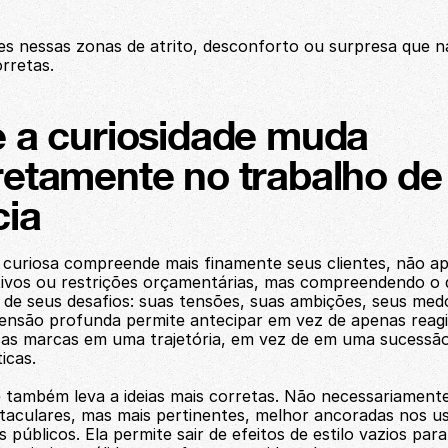
es nessas zonas de atrito, desconforto ou surpresa que n
orretas.
 a curiosidade muda 
etamente no trabalho de
cia
curiosa compreende mais finamente seus clientes, não ap
tivos ou restrições orçamentárias, mas compreendendo o 
s de seus desafios: suas tensões, suas ambições, seus medo
nsão profunda permite antecipar em vez de apenas reagir
s marcas em uma trajetória, em vez de em uma sucessão
icas.
 também leva a ideias mais corretas. Não necessariamente m
taculares, mas mais pertinentes, melhor ancoradas nos us
s públicos. Ela permite sair de efeitos de estilo vazios para