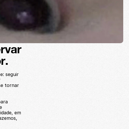
rvar 
r.
: seguir 
 
e tornar 
ara 
 
idade, em 
azemos, 