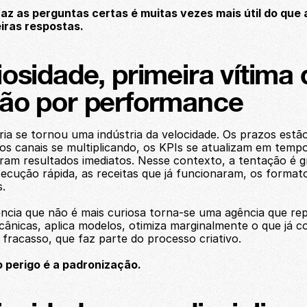
az as perguntas certas é muitas vezes mais útil do que 
iras respostas.
iosidade, primeira vítima 
ão por performance
ia se tornou uma indústria da velocidade. Os prazos estão
os canais se multiplicando, os KPIs se atualizam em tempo 
eram resultados imediatos. Nesse contexto, a tentação é g
xecução rápida, as receitas que já funcionaram, os formato
.
cia que não é mais curiosa torna-se uma agência que repe
ânicas, aplica modelos, otimiza marginalmente o que já co
 fracasso, que faz parte do processo criativo. 
 perigo é a padronização.