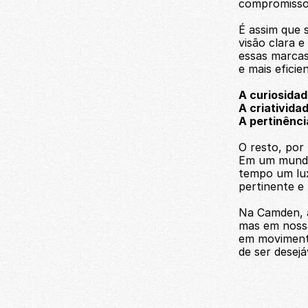
compromissos
É assim que 
visão clara 
essas marcas 
e mais eficie
A curiosidad
A criativida
A pertinênc
O resto, por
Em um mundo 
tempo um lux
pertinente e 
Na Camden, a
mas em nossa
em movimento
de ser desejá