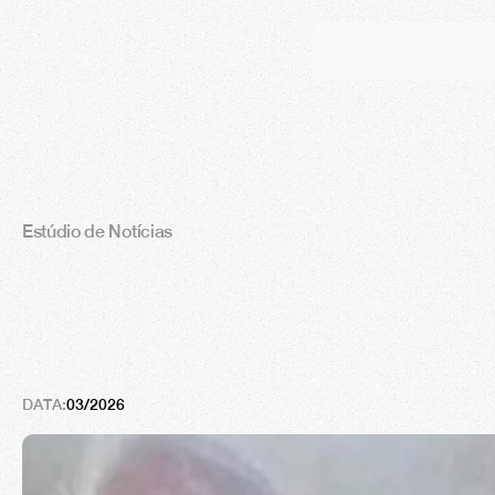
Estúdio de Notícias
A
a
r
t
e
d
e
s
e
r
c
u
r
i
o
s
o
DATA:
03/2026