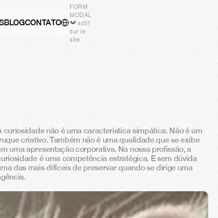
FORM
MODAL
Select Language
S
BLOG
CONTATO
PT
— actif
sur le
site
A curiosidade não é uma característica simpática. Não é um 
truque criativo. Também não é uma qualidade que se exibe 
em uma apresentação corporativa. Na nossa profissão, a 
curiosidade é uma competência estratégica. E sem dúvida 
uma das mais difíceis de preservar quando se dirige uma 
agência.