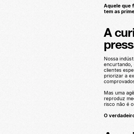
Aquele que f
tem as prime
A cur
press
Nossa indústr
encurtando, 
clientes esp
priorizar a e
comprovados
Mas uma agên
reproduz mec
risco não é o
O verdadeiro