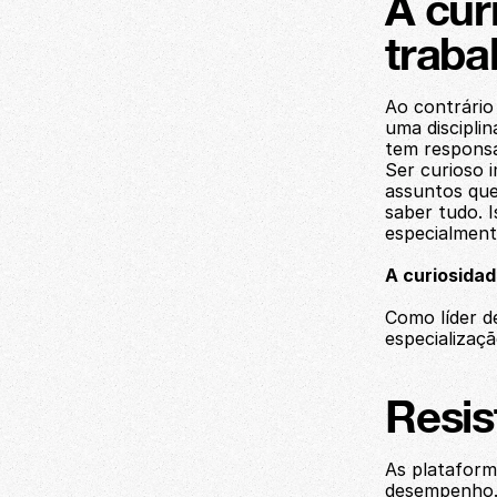
A cur
traba
Ao contrário 
uma disciplin
tem responsab
Ser curioso i
assuntos que
saber tudo. I
especialment
A curiosida
Como líder d
especializaç
Resis
As plataform
desempenho. 