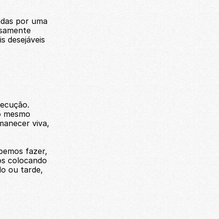
adas por uma 
samente 
 desejáveis 
xecução.
o mesmo 
anecer viva, 
emos fazer, 
s colocando 
o ou tarde, 