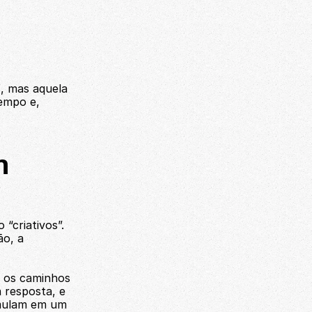
, mas aquela 
mpo e, 
 
“criativos”. 
o, a 
, os caminhos 
resposta, e 
mulam em um 