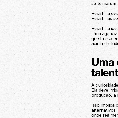
se torna um v
Resistir à ev
Resistir às s
Resistir à id
Uma agência 
que busca en
acima de tud
Uma d
talent
A curiosidade
Ela deve irri
produção, a 
Isso implica 
alternativos
onde realmen