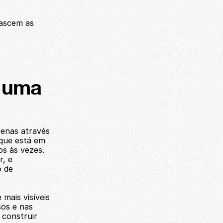
ascem as 
 uma 
enas através 
que está em 
s às vezes. 
, e 
 de 
ais visíveis 
os e nas 
 construir 