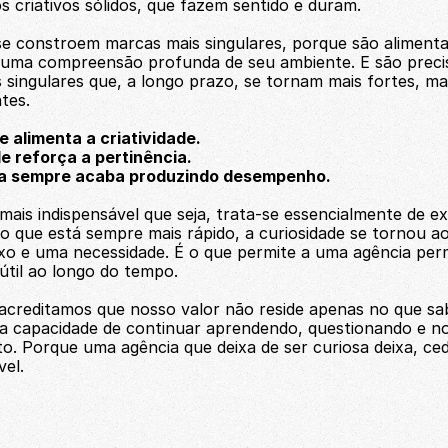
 criativos sólidos, que fazem sentido e duram.
se constroem marcas mais singulares, porque são aliment
e uma compreensão profunda de seu ambiente. E são preci
singulares que, a longo prazo, se tornam mais fortes, mais
ntes.
e alimenta a criatividade.
de reforça a pertinência.
ia sempre acaba produzindo desempenho.
 mais indispensável que seja, trata-se essencialmente de e
que está sempre mais rápido, a curiosidade se tornou a
o e uma necessidade. É o que permite a uma agência perm
útil ao longo do tempo.
creditamos que nosso valor não reside apenas no que sab
 capacidade de continuar aprendendo, questionando e no
. Porque uma agência que deixa de ser curiosa deixa, ced
vel.