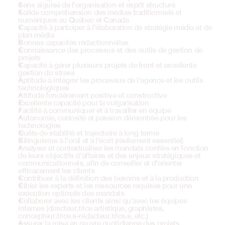
Sens aiguisé de l’organisation et esprit structuré
Solide compréhension des médias traditionnels et 
numériques au Québec et Canada 
Capacité à participer à l’élaboration de stratégie média et de 
plan média
Bonnes capacités rédactionnelles
Connaissance des processus et des outils de gestion de 
projets
Capacité à gérer plusieurs projets de front et excellente 
gestion du stress
Aptitude à intégrer les processus de l’agence et les outils 
technologiques
Attitude foncièrement positive et constructive
Excellente capacité pour la vulgarisation
Facilité à communiquer et à travailler en équipe
Autonomie, curiosité et passion démontrée pour les 
technologies
Quête de stabilité et trajectoire à long terme
Bilinguisme à l’oral et à l’écrit (réellement essentiel)
Analyser et contextualiser les mandats confiés en fonction 
de leurs objectifs d’affaires et des enjeux stratégiques et 
communicationnels, afin de conseiller et d’orienter 
efficacement les clients
Contribuer à la définition des besoins et à la production
Cibler les experts et les ressources requises pour une 
exécution optimale des mandats
Collaborer avec les clients ainsi qu’avec les équipes 
internes (directeur.trice artistique, graphistes, 
concepteur.trice.s-rédacteur.trice.s, etc.) 
Assurer la mise en œuvre quotidienne des projets