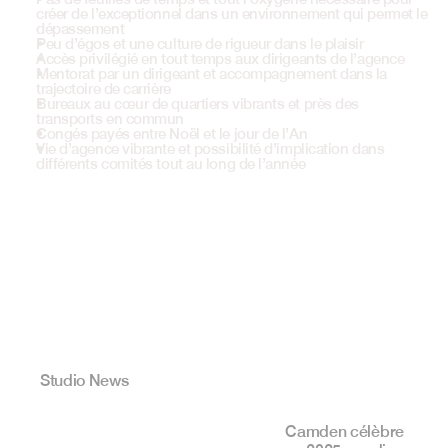
créer de l’exceptionnel dans un environnement qui permet le 
dépassement
Peu d’égos et une culture de rigueur dans le plaisir
Accès privilégié en tout temps aux dirigeants de l’agence
Mentorat par un dirigeant et accompagnement dans la 
trajectoire de carrière
Bureaux au cœur de quartiers vibrants et près des 
transports en commun
Congés payés entre Noël et le jour de l’An
Vie d’agence vibrante et possibilité d’implication dans 
différents comités tout au long de l’année
Studio News
C
a
m
t
e
n
:
d
i
x
a
n
s
,
u
n
c
o
l
l
e
c
t
i
f
Camden célèbre 