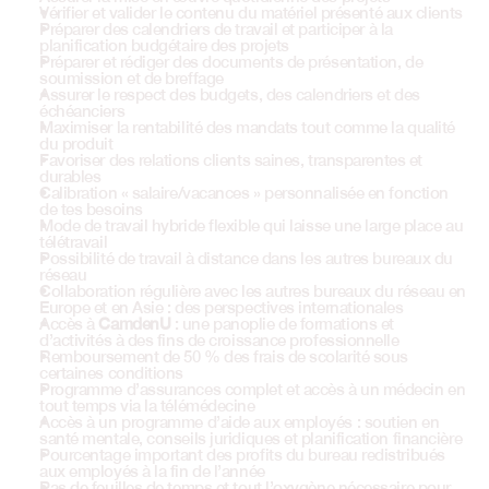
Vérifier et valider le contenu du matériel présenté aux clients 
Préparer des calendriers de travail et participer à la 
planification budgétaire des projets 
Préparer et rédiger des documents de présentation, de 
soumission et de breffage
Assurer le respect des budgets, des calendriers et des 
échéanciers
Maximiser la rentabilité des mandats tout comme la qualité 
du produit
Favoriser des relations clients saines, transparentes et 
durables
Calibration « salaire/vacances » personnalisée en fonction 
de tes besoins
Mode de travail hybride flexible qui laisse une large place au 
télétravail
Possibilité de travail à distance dans les autres bureaux du 
réseau 
Collaboration régulière avec les autres bureaux du réseau en 
Europe et en Asie : des perspectives internationales
Accès à 
CamdenU
 : une panoplie de formations et 
d’activités à des fins de croissance professionnelle 
Remboursement de 50 % des frais de scolarité sous 
certaines conditions
Programme d’assurances complet et accès à un médecin en 
tout temps via la télémédecine
Accès à un programme d’aide aux employés : soutien en 
santé mentale, conseils juridiques et planification financière
Pourcentage important des profits du bureau redistribués 
aux employés à la fin de l’année
Pas de feuilles de temps et tout l’oxygène nécessaire pour 