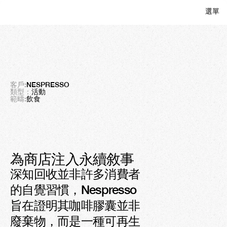
選單
關閉
Nespresso
生活
超越膠囊的永續敘事
客戶:
NESPRESSO
類型：
活動
範疇:
飲食
為商店注入永續敘事
結果
深知回收並非許多消費者
100k
的自覺習慣，Nespresso 
已連接農場
旨在證明其咖啡膠囊並非
廢棄物，而是一種可再生
+70%