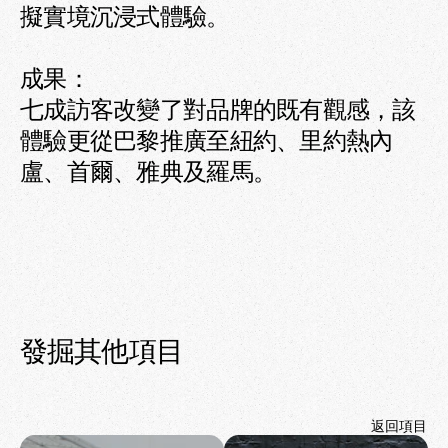
擬實境沉浸式體驗。

成果：

七成訪客改變了對品牌的既有觀感，該
體驗更從巴黎推廣至紐約、里約熱內
盧、首爾、雅典及羅馬。
發掘其他項目
返回項目