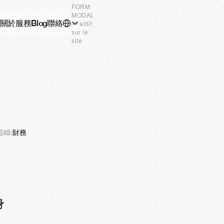
FORM
MODAL
Select Language
關於
服務
Blog
聯絡
T.CN
— actif
sur le
site
範疇:
財務
身