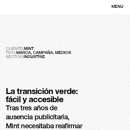
MENÚ
CERRAR
MENTA
Simplificar
la
energía
CLIENTE:
MINT
TIPO:
MARCA, CAMPAÑA, MEDIOS
SECTOR:
INDUSTRIE
La transición verde: 
Résultats 
fácil y accesible
1.6M
Tras tres años de 
Visitantes únicos
ausencia publicitaria, 
Mint necesitaba reafirmar 
x 1.4