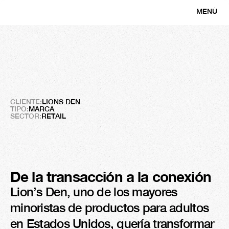
MENÚ
CERRAR
La
guarida
de
leones
Redefinir
la
fidelidad
a
través
de
la
intimidad
CLIENTE:
LIONS DEN
TIPO:
MARCA
SECTOR:
RETAIL
De la transacción a la conexión
Lion’s Den, uno de los mayores 
minoristas de productos para adultos 
en Estados Unidos, quería transformar 