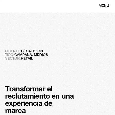
MENÚ
CERRAR
Decatlón
El
talento,
más
allá
del
deporte
CLIENTE:
DÉCATHLON
TIPO:
CAMPAÑA, MEDIOS
SECTOR:
RETAIL
Transformar el 
Résultats 
reclutamiento en una 
+2M
experiencia de 
marca
Impresiones