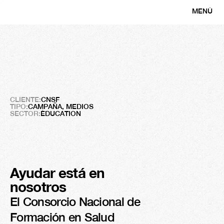
MENÚ
CERRAR
CNSF
Revalorizar
una
vocación
al
límite
CLIENTE:
CNSF
TIPO:
CAMPAÑA, MEDIOS
SECTOR:
ÉDUCATION
Ayudar está en 
Résultats 
nosotros
+5M
El Consorcio Nacional de 
Impresiones
Formación en Salud 