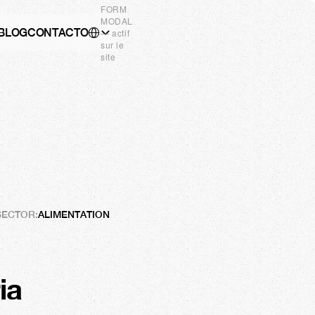
FORM
MODAL
Select Language
BLOG
CONTACTO
ES
— actif
sur le
site
SECTOR:
ALIMENTATION
a 