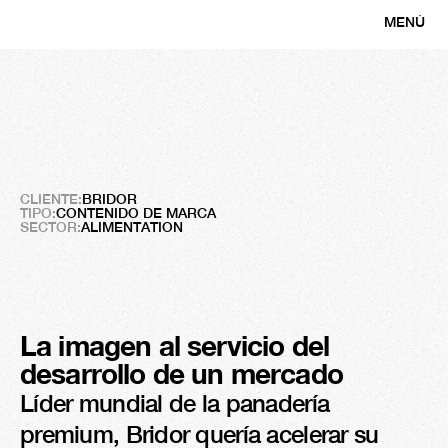
MENÚ
CERRAR
Bridor
La
panadería
francesa
arrasa
en
China
CLIENTE:
BRIDOR
TIPO:
CONTENIDO DE MARCA
SECTOR:
ALIMENTATION
La imagen al servicio del 
desarrollo de un mercado
Líder mundial de la panadería 
premium, Bridor quería acelerar su 