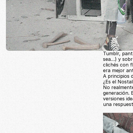
Tumblr, pant
sea…) y sobr
clichés con f
era mejor ant
A principios
¿Es el Nostal
No realmente
generación. 
versiones id
una respuesta