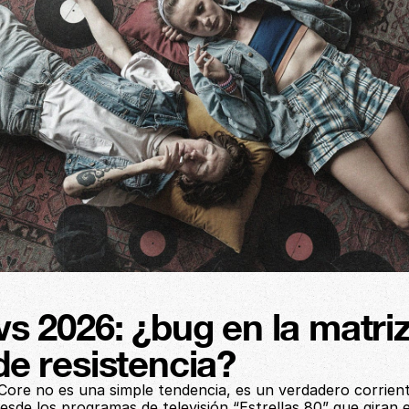
vs 2026: ¿bug en la matriz
de resistencia?
-Core no es una simple tendencia, es un verdadero corrient
esde los programas de televisión “Estrellas 80” que giran e