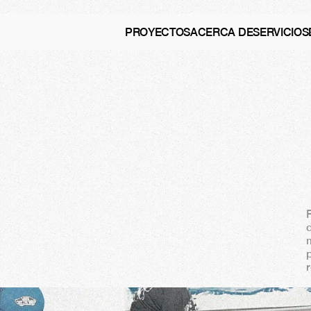
PROYECTOS
ACERCA DE
SERVICIOS
q
u
é
e
l
f
u
t
u
r
o
y
a
d
r