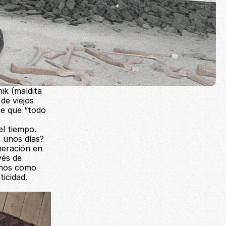
k (maldita 
e viejos 
de que “todo 
el tiempo.
 unos días? 
eración en 
és de 
emos como 
ticidad.