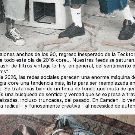
alones anchos de los 90, regreso inesperado de la Tecktoni
e todo esta ola de 2016-core… Nuestras feeds se saturan d
lash, de filtros vintage lo-fi y, en general, del sentimiento 
es”.
 de 2026, las redes sociales parecen una enorme máquina d
gia-core una tendencia más, lista para ser reemplazada en
. Se trata más bien de un tema de fondo que muta de gen
Es una búsqueda de sentido y verdad que se expresa a trav
ealizadas, incluso truncadas, del pasado. En Camden, lo v
 radical - y furiosamente creativa - al necesidad de auten