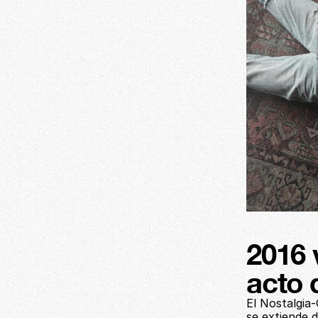
2016 
acto 
El Nostalgia
se extiende d