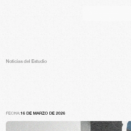
Noticias del Estudio
N
o
s
t
a
l
g
i
a
-
n
ú
c
l
e
o
:
¿
p
o
r
p
e
r
t
e
n
e
c
e
a
l
p
a
s
a
d
o
?
FECHA:
16 DE MARZO DE 2026