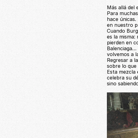
Más allá del 
Para muchas 
hace únicas.
en nuestro p
Cuando Burger
es la misma: 
pierden en co
Balenciaga… 
volvemos a la
Regresar a l
sobre lo que 
Esta mezcla e
celebra su d
sino sabiend