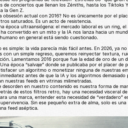
as de conciertos que llenan los Zéniths, hasta los Tiktoks 
a la Gen Z.
a obsesión actual con 2016? No es únicamente por el place
iltros saturados. Es un acto de resistencia. 
a época ultraansiógena: el mercado laboral es un ring, el 
 ha convertido en un mito y la IA nos lanza hacia un mund
r humano en general está siendo cuestionado.
o es simple: la vida parecía más fácil antes. En 2026, ya no 
con un simple regreso, queremos reinyectar textura, ruid
ión. Lamentamos 2016 porque fue la edad de oro de un dig
na época “salvaje” donde se publicaba por el placer de pub
atisfacer un algoritmo o monetizar ninguna de nuestras em
a inmediatez antes de que la IA y los algoritmos demasiado p
n nuestras feeds en vitrinas milimetradas.
te desorden en nuestro contenido es nuestra forma de ma
etrás de estos filtros retro, hay una necesidad visceral de 
 Para una marca, entender esta necesidad de “verdadero” es
supervivencia. Sin ese pequeño extra de alma, solo es una
na feed aséptica.