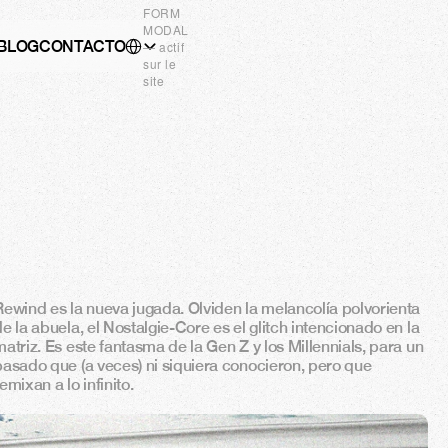
FORM
MODAL
Select Language
BLOG
CONTACTO
ES
— actif
sur le
site
Rewind es la nueva jugada. Olviden la melancolía polvorienta 
e la abuela, el Nostalgie-Core es el glitch intencionado en la 
matriz. Es este fantasma de la Gen Z y los Millennials, para un 
pasado que (a veces) ni siquiera conocieron, pero que 
emixan a lo infinito.