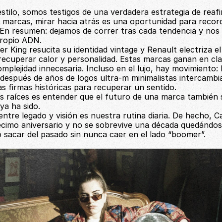
estilo, somos testigos de una verdadera estrategia de reafi
marcas, mirar hacia atrás es una oportunidad para recorda
 En resumen: dejamos de correr tras cada tendencia y nos
ropio ADN.
 King resucita su identidad vintage y Renault electriza el R
recuperar calor y personalidad. Estas marcas ganan en clar
mplejidad innecesaria. Incluso en el lujo, hay movimiento: D
después de años de logos ultra-m minimalistas intercambia
s firmas históricas para recuperar un sentido.
as raíces es entender que el futuro de una marca también 
ya ha sido.
ntre legado y visión es nuestra rutina diaria. De hecho, C
écimo aniversario y no se sobrevive una década quedándose
o sacar del pasado sin nunca caer en el lado “boomer”.