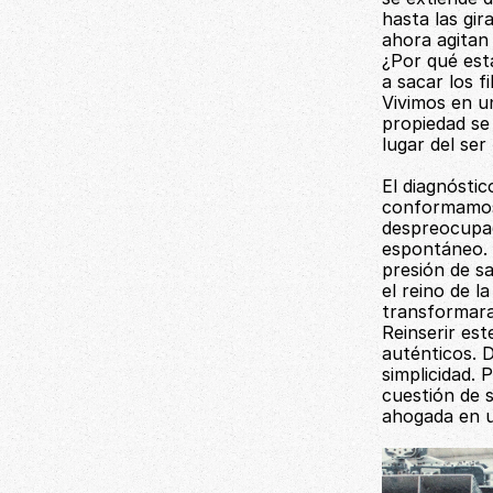
hasta las gir
ahora agitan 
¿Por qué est
a sacar los f
Vivimos en un
propiedad se
lugar del se
El diagnóstic
conformamos 
despreocupac
espontáneo. U
presión de s
el reino de l
transformara
Reinserir es
auténticos. D
simplicidad.
cuestión de 
ahogada en u