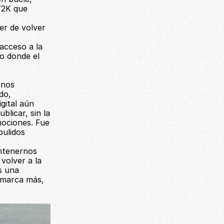
Y2K que 
r de volver 
acceso a la 
o donde el 
nos 
o, 
ital aún 
licar, sin la 
ociones. Fue 
ulidos 
ntenernos 
volver a la 
 una 
 marca más, 