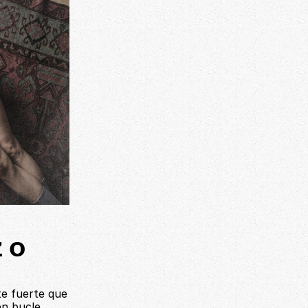
 o 
e fuerte que 
n bucle, 