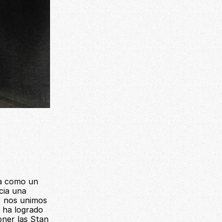
úa como un 
cia una 
 nos unimos 
 ha logrado 
ner las Stan 