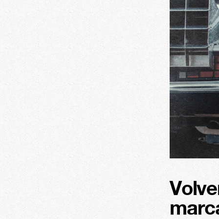
Volve
marca