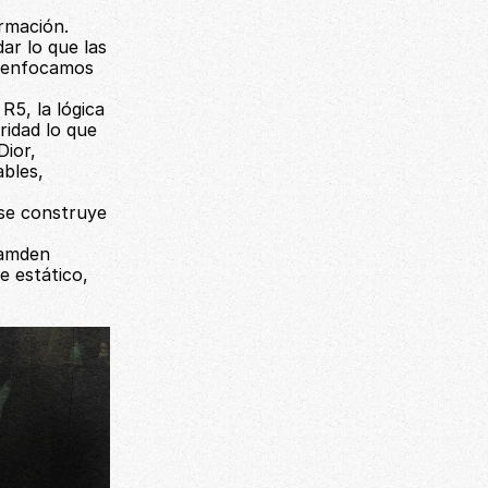
rmación. 
r lo que las 
 enfocamos 
5, la lógica 
idad lo que 
ior, 
bles, 
se construye 
amden 
 estático, 